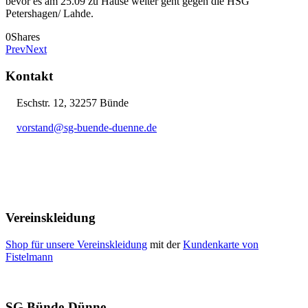
bevor es am 25.09 zu Hause weiter geht gegen die HSG
Petershagen/ Lahde.
0
Shares
Prev
Next
Kontakt
Eschstr. 12, 32257 Bünde
vorstand@sg-buende-duenne.de
05223 12076
Vereinskleidung
Shop für unsere Vereinskleidung
mit der
Kundenkarte von
Fistelmann
SG Bünde-Dünne