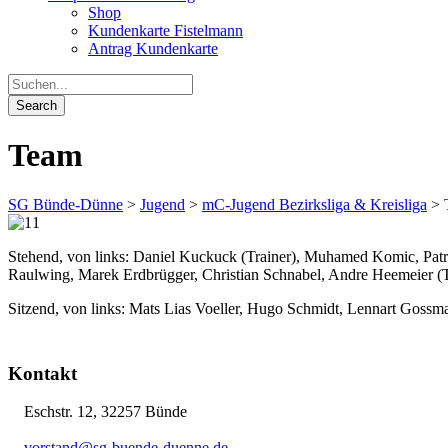
Shop
Kundenkarte Fistelmann
Antrag Kundenkarte
Team
SG Bünde-Dünne
>
Jugend
>
mC-Jugend Bezirksliga & Kreisliga
>
Stehend, von links: Daniel Kuckuck (Trainer), Muhamed Komic, Patr
Raulwing, Marek Erdbrügger, Christian Schnabel, Andre Heemeier (T
Sitzend, von links: Mats Lias Voeller, Hugo Schmidt, Lennart Gossm
Kontakt
Eschstr. 12, 32257 Bünde
vorstand@sg-buende-duenne.de