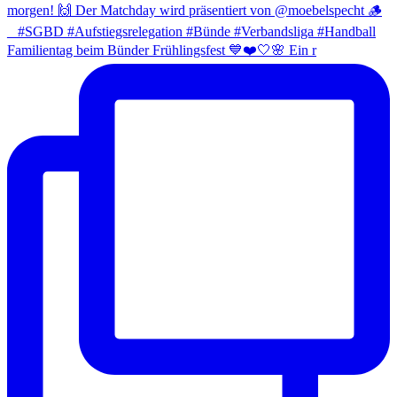
Familientag beim Bünder Frühlingsfest 💙❤️🤍🌸 Ein r