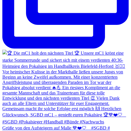
Grüße von den Aufsteigern auf Malle 💙❤️🤍 _ #SGBD #