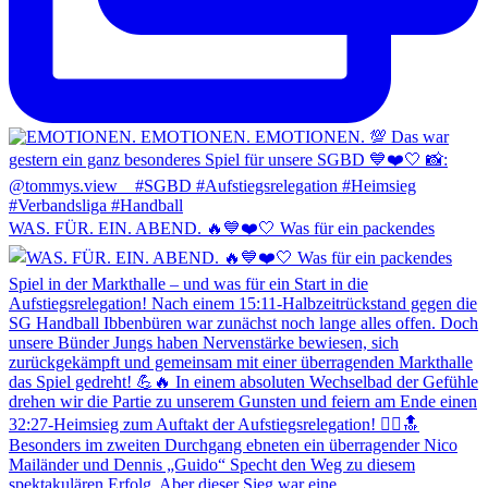
WAS. FÜR. EIN. ABEND. 🔥💙❤️🤍 Was für ein packendes