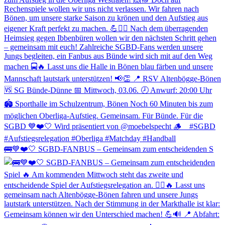
🚌💙❤️🤍 SGBD-FANBUS – Gemeinsam zum entscheidenden S