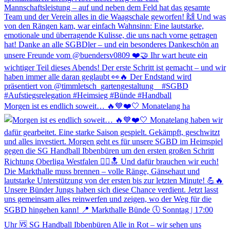
Morgen ist es endlich soweit… 🔥💙❤️🤍 Monatelang ha