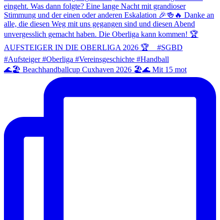
🌊🏖️ Beachhandballcup Cuxhaven 2026 🏖️🌊 Mit 15 mot