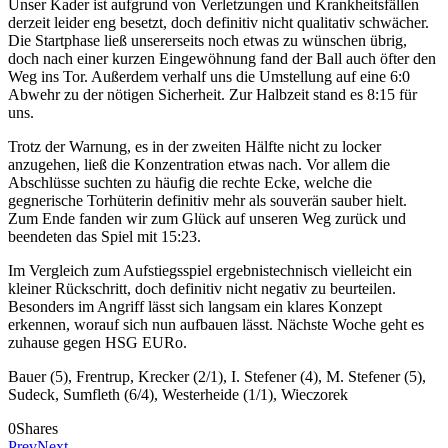
Unser Kader ist aufgrund von Verletzungen und Krankheitsfällen
derzeit leider eng besetzt, doch definitiv nicht qualitativ schwächer.
Die Startphase ließ unsererseits noch etwas zu wünschen übrig,
doch nach einer kurzen Eingewöhnung fand der Ball auch öfter den
Weg ins Tor. Außerdem verhalf uns die Umstellung auf eine 6:0
Abwehr zu der nötigen Sicherheit. Zur Halbzeit stand es 8:15 für
uns.
Trotz der Warnung, es in der zweiten Hälfte nicht zu locker
anzugehen, ließ die Konzentration etwas nach. Vor allem die
Abschlüsse suchten zu häufig die rechte Ecke, welche die
gegnerische Torhüterin definitiv mehr als souverän sauber hielt.
Zum Ende fanden wir zum Glück auf unseren Weg zurück und
beendeten das Spiel mit 15:23.
Im Vergleich zum Aufstiegsspiel ergebnistechnisch vielleicht ein
kleiner Rückschritt, doch definitiv nicht negativ zu beurteilen.
Besonders im Angriff lässt sich langsam ein klares Konzept
erkennen, worauf sich nun aufbauen lässt. Nächste Woche geht es
zuhause gegen HSG EURo.
Bauer (5), Frentrup, Krecker (2/1), I. Stefener (4), M. Stefener (5),
Sudeck, Sumfleth (6/4), Westerheide (1/1), Wieczorek
0
Shares
Prev
Next