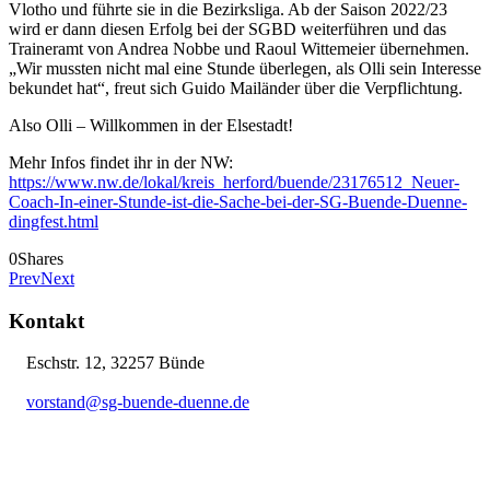
Vlotho und führte sie in die Bezirksliga. Ab der Saison 2022/23
wird er dann diesen Erfolg bei der SGBD weiterführen und das
Traineramt von Andrea Nobbe und Raoul Wittemeier übernehmen.
„Wir mussten nicht mal eine Stunde überlegen, als Olli sein Interesse
bekundet hat“, freut sich Guido Mailänder über die Verpflichtung.
Also Olli – Willkommen in der Elsestadt!
Mehr Infos findet ihr in der NW:
https://www.nw.de/lokal/kreis_herford/buende/23176512_Neuer-
Coach-In-einer-Stunde-ist-die-Sache-bei-der-SG-Buende-Duenne-
dingfest.html
0
Shares
Prev
Next
Kontakt
Eschstr. 12, 32257 Bünde
vorstand@sg-buende-duenne.de
05223 12076