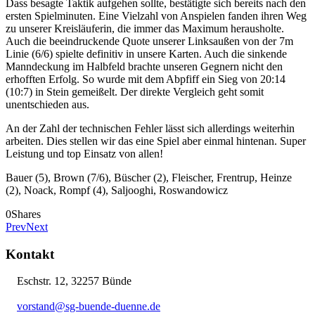
Dass besagte Taktik aufgehen sollte, bestätigte sich bereits nach den
ersten Spielminuten. Eine Vielzahl von Anspielen fanden ihren Weg
zu unserer Kreisläuferin, die immer das Maximum herausholte.
Auch die beeindruckende Quote unserer Linksaußen von der 7m
Linie (6/6) spielte definitiv in unsere Karten. Auch die sinkende
Manndeckung im Halbfeld brachte unseren Gegnern nicht den
erhofften Erfolg. So wurde mit dem Abpfiff ein Sieg von 20:14
(10:7) in Stein gemeißelt. Der direkte Vergleich geht somit
unentschieden aus.
An der Zahl der technischen Fehler lässt sich allerdings weiterhin
arbeiten. Dies stellen wir das eine Spiel aber einmal hintenan. Super
Leistung und top Einsatz von allen!
Bauer (5), Brown (7/6), Büscher (2), Fleischer, Frentrup, Heinze
(2), Noack, Rompf (4), Saljooghi, Roswandowicz
0
Shares
Prev
Next
Kontakt
Eschstr. 12, 32257 Bünde
vorstand@sg-buende-duenne.de