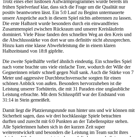
Trotz eines eher lustlosen Aufwärmprogrammes wurde bereits im
frühen Spielverlauf klar, dass sich die Frage um die Qualität nur
positiv beantworten lässt. Ein 5:0 Lauf zu Beginn untermauerte
unsere Ansprüche auch in diesem Spiel nichts anbrennen zu lassen.
Die erste Halbzeit wurde besonders durch ein einwandfreies
Zusammenspiel zwischen Rückraum und unserer Kreisläuferin
dominiert. Viele Pässe fanden den schnellen Weg an den Kreis und
die Abschlussstärke von dort war uns definitiv nicht abzusprechen.
Hinzu kam eine klasse Abwehrleistung die in einem klaren
Halbzeitstand von 18:8 gipfelte.
Die zweite Spielhälfte verlief ähnlich eindeutig. Ein schnelles Spiel
nach vorne brachte uns viele einfache Tore, wodurch der Wille der
Gegnerinnen relativ schnell gegen Null sank. Auch die Stärke von 7
Meter und aggressive Durchbruchsversuche sorgten für einen
schönen Anblick von außen. Besonders hervorzuheben ist die
Leistung unserer Torhüterin, die mit 31 Paraden eine unglaubliche
Leistung erbrachte. Mit dem Schlusspfiff war der Endstand von
31:14 in Stein gemeißelt.
Damit liegt die Platzierungsrunde nun hinter uns und wir können mit
Sicherheit sagen, dass wir drei hochklassige Spiele betrachten
durften und zurecht mit 6:0 Punkten an der Tabellenspitze stehen.
Alle Spielerinnen haben sich in der kurzen Zeit super
weiterentwickelt und besonders die Leistung im Team sucht ihres