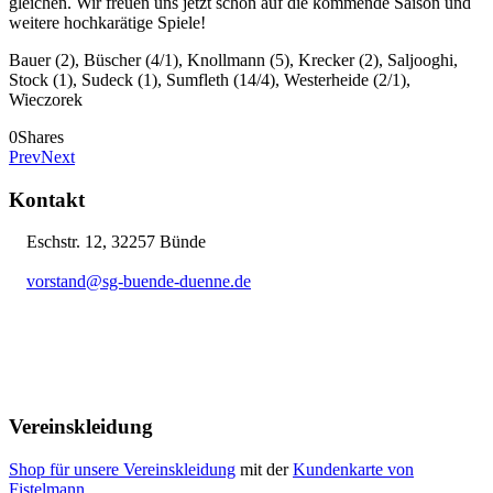
gleichen. Wir freuen uns jetzt schon auf die kommende Saison und
weitere hochkarätige Spiele!
Bauer (2), Büscher (4/1), Knollmann (5), Krecker (2), Saljooghi,
Stock (1), Sudeck (1), Sumfleth (14/4), Westerheide (2/1),
Wieczorek
0
Shares
Prev
Next
Kontakt
Eschstr. 12, 32257 Bünde
vorstand@sg-buende-duenne.de
05223 12076
Vereinskleidung
Shop für unsere Vereinskleidung
mit der
Kundenkarte von
Fistelmann